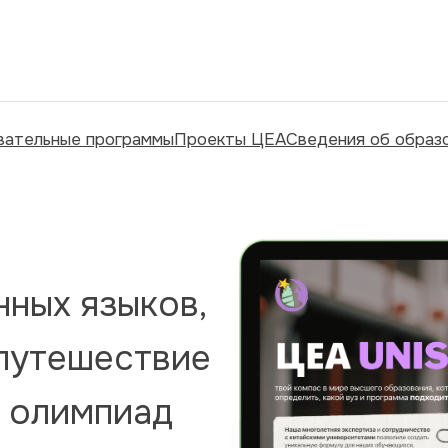
вательные программы
Проекты ЦЕА
Сведения об образ
ных языков,
 путешествие
м олимпиад