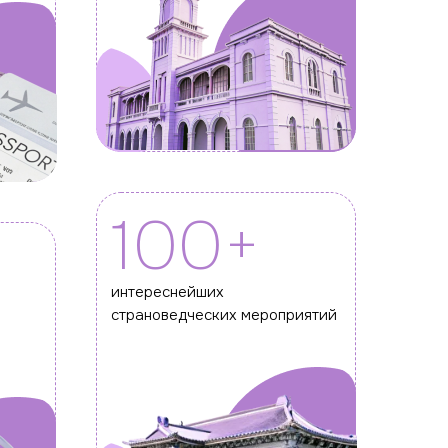
100+
+
интереснейших
страноведческих мероприятий