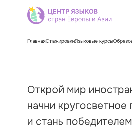
Главная
Стажировки
Языковые курсы
Образо
Открой мир иностран
начни кругосветное
и стань победителе