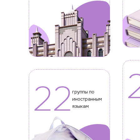
22
группы по
иностранным
языкам