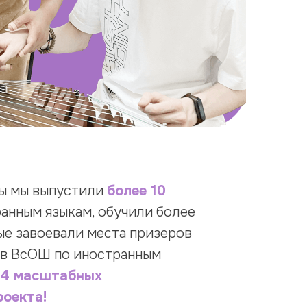
ты мы выпустили
более 10
анным языкам, обучили более
ые завоевали места призеров
ов ВсОШ по иностранным
4 масштабных
оекта!