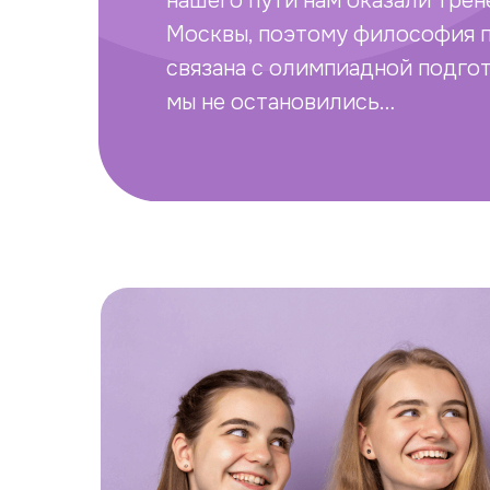
нашего пути нам оказали тре
Москвы, поэтому философия п
связана с олимпиадной подгот
мы не остановились…