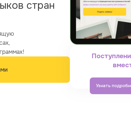
ыков стран
оящую
сах,
граммах!
Поступлени
вмес
ами
Узнать подробн