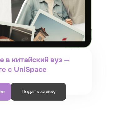
е в китайский вуз —
те с UniSpace
ее
Подать заявку