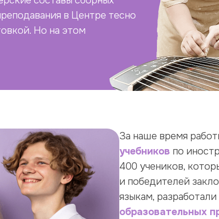
нерские составы сборных
реподавания в Центре тесно
овкой. Но на этом
За наше время рабо
учебников
по иностр
400 учеников, котор
и победителей закл
языкам, разработали
образовательных пр