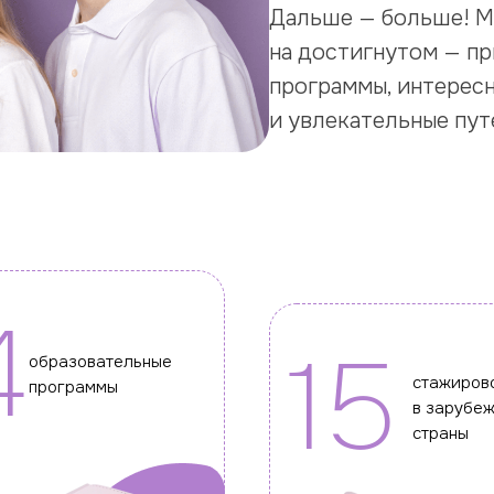
Дальше — больше! М
на достигнутом — п
программы, интерес
и увлекательные пу
4
15
образовательные
стажиров
программы
в зарубе
страны