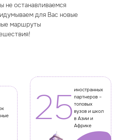
ы не останавливаемся
ридумываем для Вас новые
ные маршруты
тешествия!
25
иностранных
партнеров –
топовых
ок
вузов и школ
жные
в Азии и
Африке