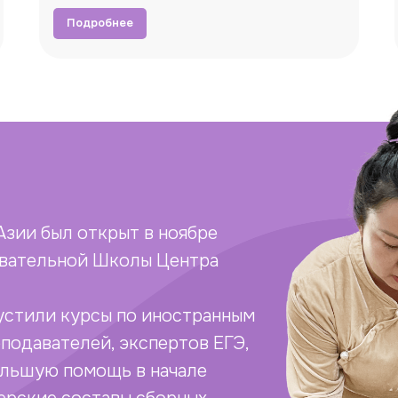
Подробнее
Азии был открыт в ноябре
овательной Школы Центра
пустили курсы по иностранным
подавателей, экспертов ЕГЭ,
ольшую помощь в начале