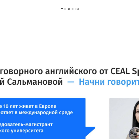
азговорного английского
Новости